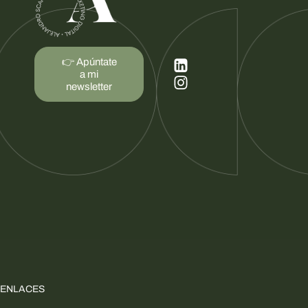
👉 Apúntate
a mi
newsletter
ENLACES