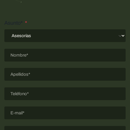
Asunto*
*